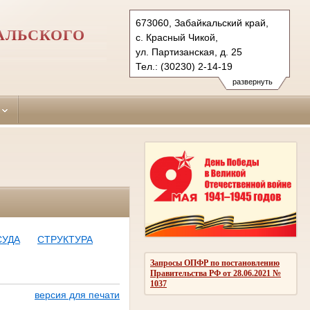
673060, Забайкальский край,
АЛЬСКОГО
с. Красный Чикой,
ул. Партизанская, д. 25
Тел.: (30230) 2-14-19
chikoy.cht@sudrf.ru
развернуть
показать на карте
СУДА
СТРУКТУРА
Запросы ОПФР по постановлению
Правительства РФ от 28.06.2021 №
1037
версия для печати